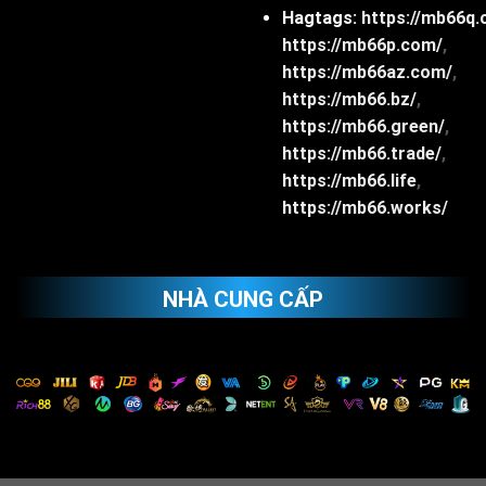
Hagtags:
https://mb66q.
https://mb66p.com/
,
https://mb66az.com/
,
https://mb66.bz/
,
https://mb66.green/
,
https://mb66.trade/
,
https://mb66.life
,
https://mb66.works/
NHÀ CUNG CẤP