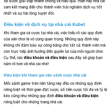
sẽ được giải đáp nhanh chóng và hiệu quả. Hiện nay nhà cái
cam kết mang đến cho thành viên trải nghiệm dịch vụ tốt
nhất và sự hài lòng tuyệt đối.
Điều kiện về dịch vụ tại nhà cái Kubet
Khi tham gia cá cược tại nhà cái, việc hiểu rõ các quy định
của sân chơi là vô cùng quan trọng. Những quy định này
không chỉ đảm bảo sự công bằng cho tất cả thành viên mà
còn trực tiếp ảnh hưởng đến quyền lợi của mỗi người chơi.
Cụ thể, các
điều
khoản và điều kiện
sau đây sẽ giúp bạn
nắm rõ hơn về nhà cái nhé!
Điều kiện khi tham gia vào sảnh cược nhà cái
Mỗi sảnh game trên nền tảng này đều có những quy định
riêng biệt về thời gian đặt cược, số tiền cược tối đa và tỷ lệ
kèo cũng như những quy định
điều khoản và điều kiện
riêng biệt cho những trang nhà cái.