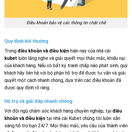
Điều khoản bảo vệ các thông tin chặt chẽ
Quy định bồi thường
Trong
điều khoản và điều kiện
hiện nay của nhà cái
kubet
luôn lắng nghe và giải quyết mọi thắc mắc, khiếu nại
của khách hàng. Nếu có bất kỳ tranh chấp nào phát sinh, quý
khách hãy liên hệ với bộ phận hỗ trợ để được tư vấn và giải
quyết một cách nhanh chóng, dựa trên các điều khoản đã
được quy định rõ ràng.
Hỗ trợ và giải đáp nhanh chóng
Với đội ngũ chăm sóc khách hàng chuyên nghiệp, tại
điều
khoản và điều kiện
tại nhà cái Kubet chúng tôi luôn sẵn
sàng hỗ trợ bạn 24/7. Mọi thắc mắc, yêu cầu của thành viên