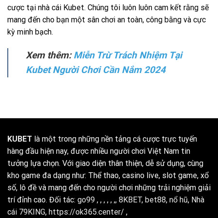
cược tại nhà cái Kubet. Chúng tôi luôn luôn cam kết rằng sẽ
mang đến cho bạn một sân chơi an toàn, công bằng và cực
kỳ minh bạch.
Xem thêm:
Miễn Trừ Trách Nhiệm Tại
Kubet Người Chơi Cần Nắm 2024
KUBET
là một trong những nền tảng cá cược trực tuyến
hàng đầu hiện nay, được nhiều người chơi Việt Nam tin
tưởng lựa chọn. Với giao diện thân thiện, dễ sử dụng, cùng
kho game đa dạng như: Thể thao, casino live, slot game, xổ
số, lô đề và mang đến cho người chơi những trải nghiệm giải
trí đỉnh cao. Đối tác:
go99
, , , , , ,,
8KBET
,
bet88
,
nổ hũ
,
Nhà
cái 79KING
,
https://ok365.center/
,