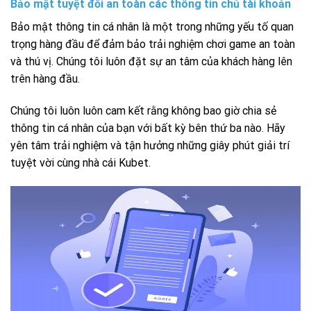
Bảo mật tuyệt đối an toàn các thông tin chủ tài khoản
Bảo mật thông tin cá nhân là một trong những yếu tố quan
trọng hàng đầu để đảm bảo trải nghiệm chơi game an toàn
và thú vị. Chúng tôi luôn đặt sự an tâm của khách hàng lên
trên hàng đầu.
Chúng tôi luôn luôn cam kết rằng không bao giờ chia sẻ
thông tin cá nhân của bạn với bất kỳ bên thứ ba nào. Hãy
yên tâm trải nghiệm và tận hưởng những giây phút giải trí
tuyệt vời cùng nhà cái Kubet.