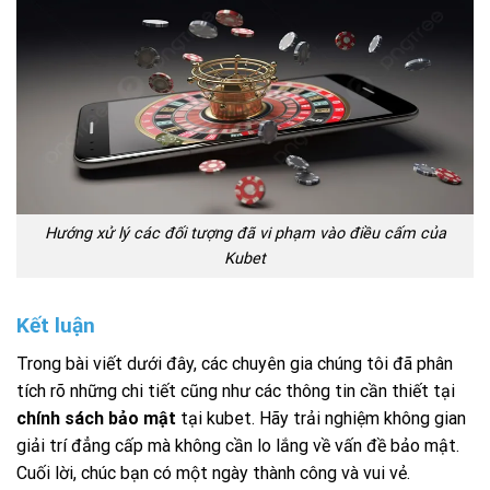
Hướng xử lý các đối tượng đã vi phạm vào điều cấm của
Kubet
Kết luận
Trong bài viết dưới đây, các chuyên gia chúng tôi đã phân
tích rõ những chi tiết cũng như các thông tin cần thiết tại
chính sách bảo mật
tại kubet. Hãy trải nghiệm không gian
giải trí đẳng cấp mà không cần lo lắng về vấn đề bảo mật.
Cuối lời, chúc bạn có một ngày thành công và vui vẻ.