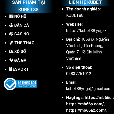
SẢN PHẨM TẠI
LIÊN HỆ KUBET
Tên doanh nghiệp:
KUBET88
KUBET88
🎰 NỔ HŨ
Website:
🕹️ BẮN CÁ
https://kubet88.yoga/
🎲 CASINO
Địa chỉ:
1058 Đ. Nguyễn
🏀 THỂ THAO
Văn Linh, Tân Phong,
🎱 XỔ SỐ
Quận 7, Hồ Chí Minh,
Vietnam
🐓 ĐÁ GÀ
Số điện thoại:
🖥️ ESPORT
02837761012
Email:
kubet88yoga@gmail.com
Hagtags:
https://mb66q.
https://mb66p.com/
,
https://mb66az.com/
,