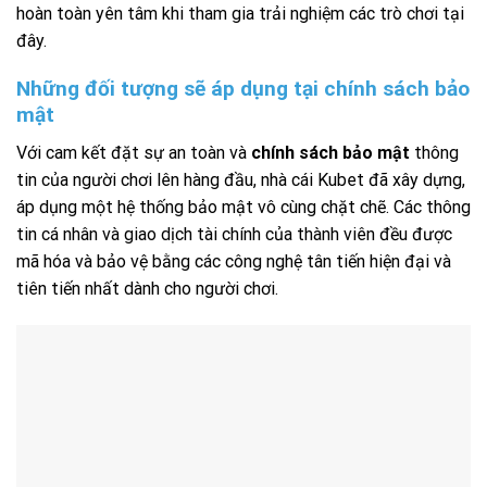
hoàn toàn yên tâm khi tham gia trải nghiệm các trò chơi tại
đây.
Những đối tượng sẽ áp dụng tại chính sách bảo
mật
Với cam kết đặt sự an toàn và
chính sách bảo mật
thông
tin của người chơi lên hàng đầu, nhà cái Kubet đã xây dựng,
áp dụng một hệ thống bảo mật vô cùng chặt chẽ. Các thông
tin cá nhân và giao dịch tài chính của thành viên đều được
mã hóa và bảo vệ bằng các công nghệ tân tiến hiện đại và
tiên tiến nhất dành cho người chơi.