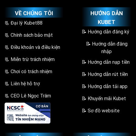
VỀ CHÚNG TÔI
HƯỚNG DẪN
KUBET
📃 Đại lý Kubet88
📝 Hướng dẫn đăng ký
📃 Chính sách bảo mật
📝 Hướng dẫn đăng
📃 Điều khoản và điều kiện
nhập
📃 Miễn trừ trách nhiệm
📝 Hướng dẫn nạp tiền
📃 Chơi có trách nhiệm
📝 Hướng dẫn rút tiền
📃 Liên hệ hỗ trợ
📝 Hướng dẫn tải app
📃 CEO Lê Ngọc Trâm
📝 Khuyến mãi Kubet
📝 Sơ đồ website