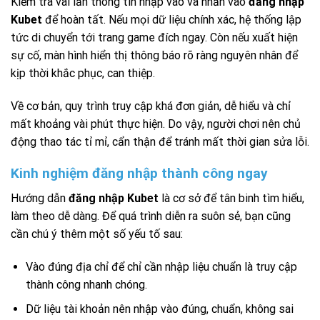
Kiểm tra vài lần thông tin nhập vào và nhấn vào
đăng nhập
Kubet
để hoàn tất. Nếu mọi dữ liệu chính xác, hệ thống lập
tức di chuyển tới trang game đích ngay. Còn nếu xuất hiện
sự cố, màn hình hiển thị thông báo rõ ràng nguyên nhân để
kịp thời khắc phục, can thiệp.
Về cơ bản, quy trình truy cập khá đơn giản, dễ hiểu và chỉ
mất khoảng vài phút thực hiện. Do vậy, người chơi nên chủ
động thao tác tỉ mỉ, cẩn thận để tránh mất thời gian sửa lỗi.
Kinh nghiệm đăng nhập thành công ngay
Hướng dẫn
đăng nhập Kubet
là cơ sở để tân binh tìm hiểu,
làm theo dễ dàng. Để quá trình diễn ra suôn sẻ, bạn cũng
cần chú ý thêm một số yếu tố sau:
Vào đúng địa chỉ để chỉ cần nhập liệu chuẩn là truy cập
thành công nhanh chóng.
Dữ liệu tài khoản nên nhập vào đúng, chuẩn, không sai