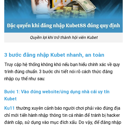
Quyền lợi khi trở thành hội viên Kubet
3 bước đăng nhập Kubet nhanh, an toàn
Truy cập hệ thống không khó nếu bạn hiểu chính xác về quy
trình đúng chuẩn. 3 bước chi tiết nói rõ cách thức đăng
nhập cụ thể như sau:
Bước 1: Vào đúng website/ứng dụng nhà cái uy tín
Kubet
Ku11
thường xuyên cảnh báo người chơi phải vào đúng địa
chỉ mới tiến hành nhập thông tin cá nhân để tránh bị hacker
đánh cắp, sử dụng vào mục đích xấu. Do vậy, để đăng nhập