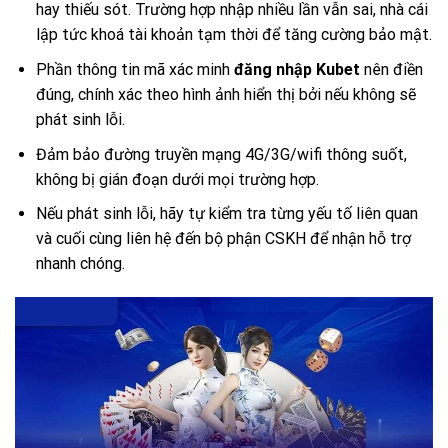
hay thiếu sót. Trường hợp nhập nhiều lần vẫn sai, nhà cái
lập tức khoá tài khoản tạm thời để tăng cường bảo mật.
Phần thông tin mã xác minh
đăng nhập Kubet
nên điền
đúng, chính xác theo hình ảnh hiển thị bởi nếu không sẽ
phát sinh lỗi.
Đảm bảo đường truyền mạng 4G/3G/wifi thông suốt,
không bị gián đoạn dưới mọi trường hợp.
Nếu phát sinh lỗi, hãy tự kiểm tra từng yếu tố liên quan
và cuối cùng liên hệ đến bộ phận CSKH để nhận hỗ trợ
nhanh chóng.