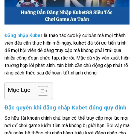
Đăng nhập Kubet
là thao tác cực kỳ cơ bản mà mọi thành
viên đều cần thực hiện mỗi ngày,
kubet
đã tối ưu tiến trình
để mọi hội viên dễ dàng truy cập mà không phải trải qua
nhiều công đoạn phức tạp, rắc rối. Mặc dù vậy vẫn xuất hiện
trường hợp lỗi phát sinh, tân binh cần chủ động cập nhật rõ
ràng cách thức sau để hoàn tất nhanh chóng.
Mục Lục
Đặc quyền khi đăng nhập Kubet đúng quy định
Sở hữu tài khoản chính chủ, bạn có thể truy cập mọi lúc mọi
nơi để chơi game kiếm tiền mà không bị giới hạn. Bởi vậy mà
mỗi ngày, hệ thống ghi nhận hàng triệu lượt đăng nhập cho