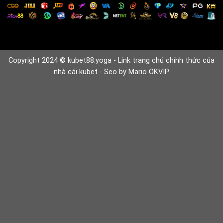
Copyright 2024 © kubet88.yoga - Link trang chủ chính thức của
nhà cái kubet - Seo by Mario OKVIP