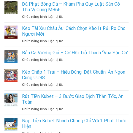
Nghiệm
Đá Phạt Bóng Đá – Khám Phá Quy Luật Sân Cỏ
Chơi
Thú Vị Cùng MB66
Nổ
Chức năng bình luận bị tắt
ở
Hũ
Đá
MB66
Phạt
Kèo Tài Xỉu Châu Âu: Cách Chọn Kèo Ít Rủi Ro Cho
–
Bóng
Tăng
Người Mới
Đá
Cơ
Chức năng bình luận bị tắt
ở
–
Hội
Kèo
Khám
Thắng
Tài
Bắn Cá Vương Giả – Cơ Hội Trở Thành “Vua Săn Cá”
Phá
Lớn
Xỉu
Quy
Chức năng bình luận bị tắt
ở
Châu
Luật
Bắn
Âu:
Sân
Cá
Kèo Chấp 1 Trái – Hiểu Đúng, Đặt Chuẩn, Ăn Ngon
Cách
Cỏ
Vương
Chọn
Cùng UU88
Thú
Giả
Kèo
Vị
Chức năng bình luận bị tắt
ở
–
Ít
Cùng
Kèo
Cơ
Rủi
MB66
Chấp
Hội
Rút Tiền Kubet – 3 Bước Giao Dịch Thần Tốc, An
Ro
1
Trở
Toàn
Cho
Trái
Thành
Người
Chức năng bình luận bị tắt
ở
–
“Vua
Mới
Rút
Hiểu
Săn
Tiền
Nạp Tiền Kubet Nhanh Chóng Chỉ Với 1 Phút Thực
Đúng,
Cá”
Kubet
Đặt
Hiện
–
Chuẩn,