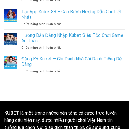
Chức năng bình luận bị tắt
ở
3
Ăn
Nạp
Bước
Ngon
Tiền
Tải App Kubet88 – Các Bước Hướng Dẫn Chi Tiết
Giao
Cùng
Kubet
Dịch
Nhất
UU88
Nhanh
Thần
Chức năng bình luận bị tắt
ở
Chóng
Tốc,
Tải
Chỉ
An
App
Hướng Dẫn Đăng Nhập Kubet Siêu Tốc Chơi Game
Với
Toàn
Kubet88
1
An Toàn
–
Phút
Chức năng bình luận bị tắt
ở
Các
Thực
Hướng
Bước
Hiện
Dẫn
Đăng Ký Kubet – Ghi Danh Nhà Cái Danh Tiếng Dễ
Hướng
Đăng
Dẫn
Dàng
Nhập
Chi
Chức năng bình luận bị tắt
ở
Kubet
Tiết
Đăng
Siêu
Nhất
Ký
Tốc
Kubet
Chơi
–
Game
Ghi
An
Danh
Toàn
Nhà
Cái
KUBET
là một trong những nền tảng cá cược trực tuyến
Danh
hàng đầu hiện nay, được nhiều người chơi Việt Nam tin
Tiếng
Dễ
tưởng lựa chọn. Với giao diện thân thiện, dễ sử dụng, cùng